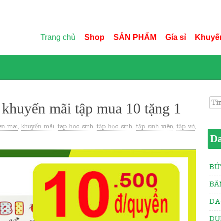
Trang chủ
Shop
SẢN PHẨM
Gía sỉ
Khuyế
Sea
 khuyến mãi tập mua 10 tặng 1
en-mai
,
khuyến mãi
,
tap-hoc-sinh
,
tập học sinh
,
tập sinh viên
,
tập vở
,
D
BÚ
BĂ
DA
DỤ