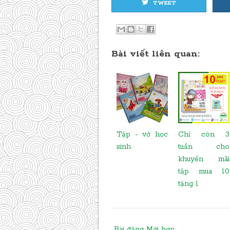
TWEET
Bài viết liên quan:
Tập - vở học
Chỉ còn 3
sinh
tuần cho
khuyến mãi
tập mua 10
tặng 1
Bài đăng Mới hơn