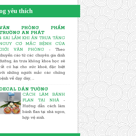
og yêu thích
VĂN PHÒNG PHẨM
TRƯỜNG AN PHÁT
4 SAI LẦM KHI ĂN TRƯA TĂNG
NGUY CƠ MẮC BỆNH CỦA
GIỚI VĂN PHÒNG
-
Theo
khuyến cáo từ các chuyên gia dinh
dưỡng, ăn trưa không khoa học sẽ
rất có hại cho sức khoẻ, đặc biệt
với những người mắc các chứng
bệnh về dạy dày, ...
DECAL DÁN TƯỜNG
CÁCH LÀM BÁNH
FLAN TẠI NHÀ
-
Hướng dẫn cách làm
bánh flan tại nhà ngon,
hợp vệ sinh.