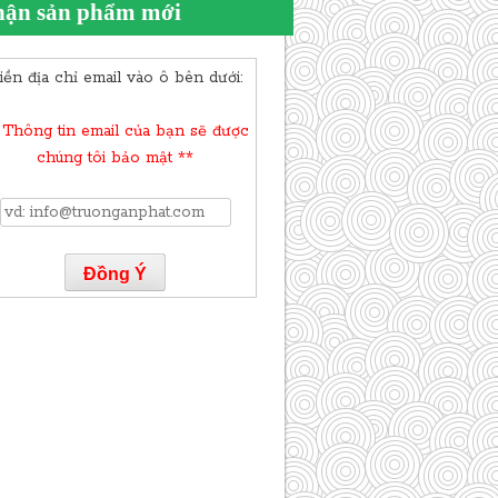
ận sản phẩm mới
iền địa chỉ email vào ô bên dưới:
 Thông tin email của bạn sẽ được
chúng tôi bảo mật **