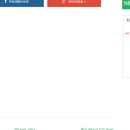
FACEBOOK
GOOGLE +
Nh
Đ
**
Trang chủ
Bài đăng Cũ hơn