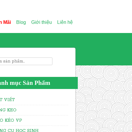
n Mãi
Blog
Giới thiệu
Liên hệ
rch for:
anh mục Sản Phẩm
T VIẾT
NG KEO
O KÉO VP
NG CỤ HỌC SINH