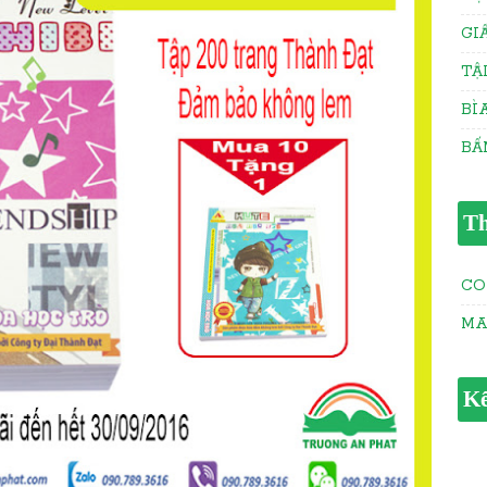
GI
TẬ
BÌ
BẤ
Th
CO
M
Kế