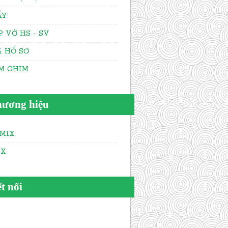
ẤY
P VỞ HS - SV
A HỒ SƠ
M GHIM
ương hiệu
MIX
AX
t nối