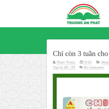
Chỉ còn 3 tuần cho
Phạm Trung
10:24
khuy
Tập vở HS - SV
No comments