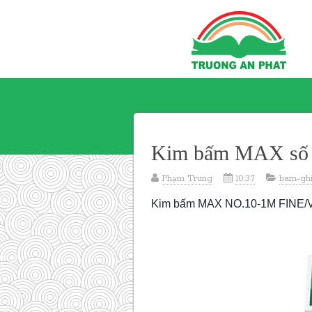
Kim bấm MAX số
Phạm Trung
10:37
bam-gh
Kim bấm MAX NO.10-1M FINE/