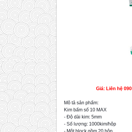
Giá: Liên hệ 090
Mô tả sản phẩm:
Kim bấm số 10 MAX
- Độ dài kim: 5mm
- Số lượng: 1000kim/hộp
- Một block gồm 20 hộp.