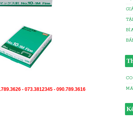
GI
TẬ
BÌ
BẤ
Th
CO
M
.789.3626 - 073.3812345 - 090.789.3616
Kế