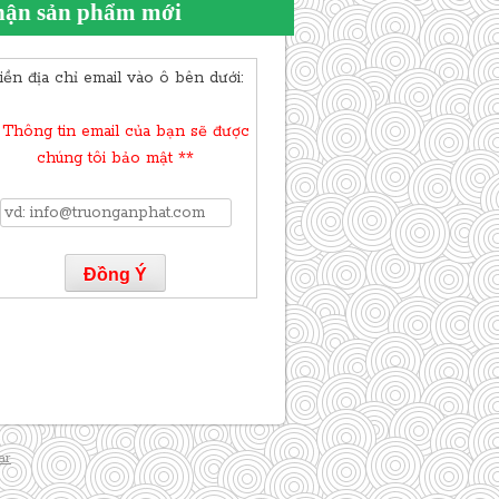
ận sản phẩm mới
iền địa chỉ email vào ô bên dưới:
 Thông tin email của bạn sẽ được
chúng tôi bảo mật **
ar