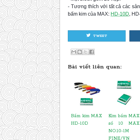
- Tương thích với tất cả các sả
bấm kim của MAX:
HD-10D
, HD
TWEET
Bài viết liên quan:
Bấm kim MAX
Kim bấm MAX
HD-10D
số 10 MAX
NO.10-1M
FINE/VN