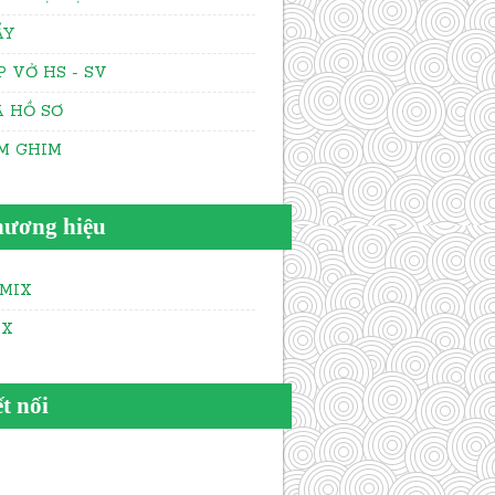
ẤY
P VỞ HS - SV
A HỒ SƠ
M GHIM
ương hiệu
MIX
AX
t nối