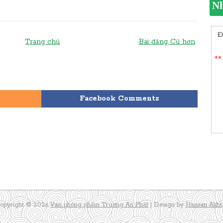
Nh
Đ
Trang chủ
Bài đăng Cũ hơn
**
Facebook Comments
opyright ©
2026
Văn phòng phẩm Trường An Phát
| Design by
Hassan Akht