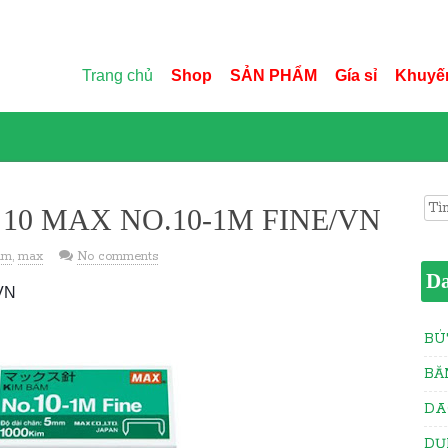
Trang chủ
Shop
SẢN PHẨM
Gía sỉ
Khuyế
Sea
 10 MAX NO.10-1M FINE/VN
im
,
max
No comments
D
VN
BÚ
BĂ
DA
DỤ