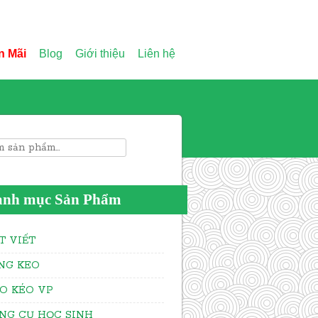
n Mãi
Blog
Giới thiệu
Liên hệ
rch for:
anh mục Sản Phẩm
T VIẾT
NG KEO
O KÉO VP
NG CỤ HỌC SINH