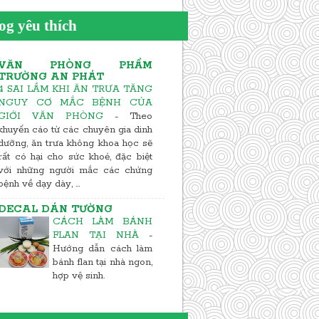
og yêu thích
VĂN PHÒNG PHẨM
TRƯỜNG AN PHÁT
4 SAI LẦM KHI ĂN TRƯA TĂNG
NGUY CƠ MẮC BỆNH CỦA
GIỚI VĂN PHÒNG
-
Theo
khuyến cáo từ các chuyên gia dinh
dưỡng, ăn trưa không khoa học sẽ
rất có hại cho sức khoẻ, đặc biệt
với những người mắc các chứng
bệnh về dạy dày, ...
DECAL DÁN TƯỜNG
CÁCH LÀM BÁNH
FLAN TẠI NHÀ
-
Hướng dẫn cách làm
bánh flan tại nhà ngon,
hợp vệ sinh.