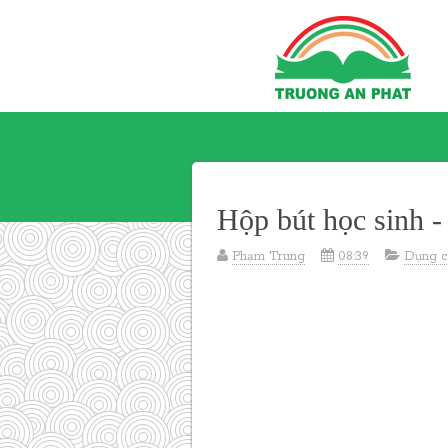
Hộp bút học sinh 
Phạm Trung
08:39
Dụng c