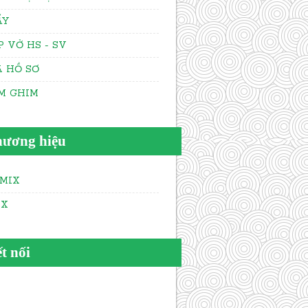
ẤY
P VỞ HS - SV
A HỒ SƠ
M GHIM
ương hiệu
MIX
AX
t nối