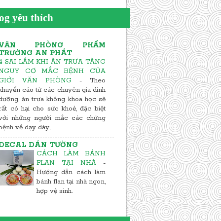
og yêu thích
VĂN PHÒNG PHẨM
TRƯỜNG AN PHÁT
4 SAI LẦM KHI ĂN TRƯA TĂNG
NGUY CƠ MẮC BỆNH CỦA
GIỚI VĂN PHÒNG
-
Theo
khuyến cáo từ các chuyên gia dinh
dưỡng, ăn trưa không khoa học sẽ
rất có hại cho sức khoẻ, đặc biệt
với những người mắc các chứng
bệnh về dạy dày, ...
DECAL DÁN TƯỜNG
CÁCH LÀM BÁNH
FLAN TẠI NHÀ
-
Hướng dẫn cách làm
bánh flan tại nhà ngon,
hợp vệ sinh.