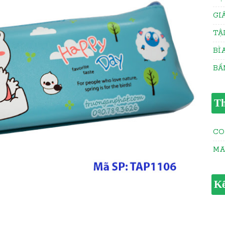
GI
TẬ
BÌ
BẤ
Th
CO
M
Kế