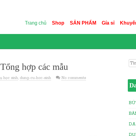
Trang chủ
Shop
SẢN PHẨM
Gía sỉ
Khuyế
Sea
- Tổng hợp các mẫu
ụ học sinh
,
dung-cu-hoc-sinh
No comments
D
BÚ
BĂ
DA
DỤ