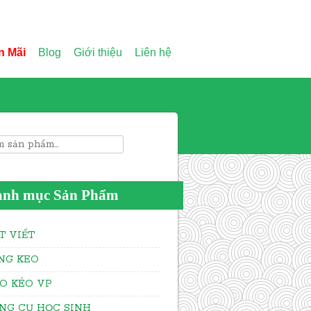
n Mãi
Blog
Giới thiệu
Liên hệ
rch for:
anh mục Sản Phẩm
T VIẾT
NG KEO
O KÉO VP
NG CỤ HỌC SINH