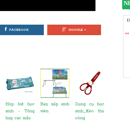
Nh
Đ
FACEBOOK
GOOGLE +
**
Hộp bút học
Bàn xếp sinh
Dụng cụ học
sinh - Tổng
viên
sinh_Kéo thủ
hợp các mẫu
công