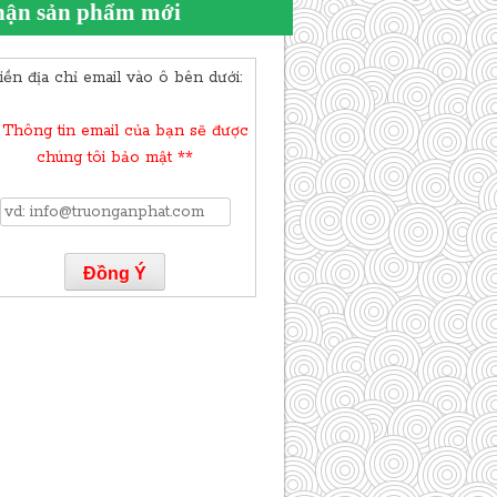
ận sản phẩm mới
iền địa chỉ email vào ô bên dưới:
 Thông tin email của bạn sẽ được
chúng tôi bảo mật **