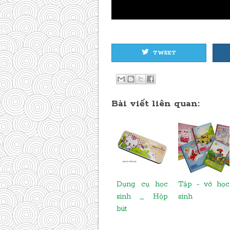
TWEET
Bài viết liên quan:
Dụng cụ học
Tập - vở học
sinh _ Hộp
sinh
bút